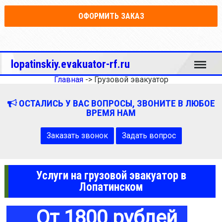
ОФОРМИТЬ ЗАКАЗ
Меню
lopatinskiy.evakuator-rf.ru
Главная
->
Грузовой эвакуатор
ОСТАЛИСЬ У ВАС ВОПРОСЫ, ЗВОНИТЕ В ЛЮБОЕ
ВРЕМЯ НАМ
Заказать звонок
Задать вопрос
Услуги на грузовой эвакуатор в
Лопатинском
От 1800 рублей