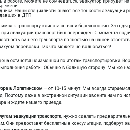
ь в работе. Можете не сомневаться, эвакуатор прибудет на
времени.
ника. Наши специалисты знают все тонкости эвакуации ра
адавших в ДТП.
симся к транспорту клиента со всей бережностью. За годы 
 при эвакуации транспорт был поврежден. С момента подач
остность вашего транспорта полностью на нашей ответствен
рахуем перевозки. Так что можете не волноваться!
на останется неизменной по итогам транспортировки. Вер
ыполнения работы. Обычно в большую сторону. Мы же наз
тора в Лопатинском
— от 10-15 минут. Мы всегда стараемся
 д. Поэтому даже в экстренной ситуации звоните нам по н
ора и ждите нашего приезда.
лугам эвакуации транспорта
, нужно сделать предварительн
. Они предоставят бесплатные консультации, подберут эв