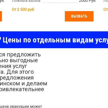
уб.
Ложный вызов
2000 Руб.
Л
От
2 500
руб.
О
ВЫЗВАТЬ
Цены по отдельным видам усл
ся предложить
ьно выгодные
ния услуг
а. Для этого
предложения
тинском и делаем
ривлекательнее
о цена эвакуации может