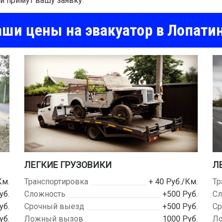
и примут вашу заявку.
ши цены на эвакуатор в Лопати
ЛЕГКИЕ ГРУЗОВИКИ
Л
Км.
Транспортировка
+ 40 Руб./Км.
Тр
уб.
Сложность
+500 Руб.
Сл
уб.
Срочный выезд
+500 Руб.
Ср
уб.
Ложный вызов
1000 Руб.
Л