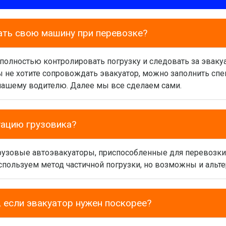
ать свою машину при перевозке?
 полностью контролировать погрузку и следовать за эваку
вы не хотите сопровождать эвакуатор, можно заполнить сп
нашему водителю. Далее мы все сделаем сами.
уацию грузовика?
грузовые автоэвакуаторы, приспособленные для перевозк
спользуем метод частичной погрузки, но возможны и альт
 если эвакуатор нужен поскорее?