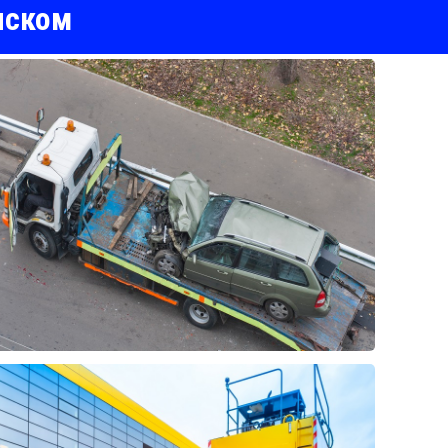
нском