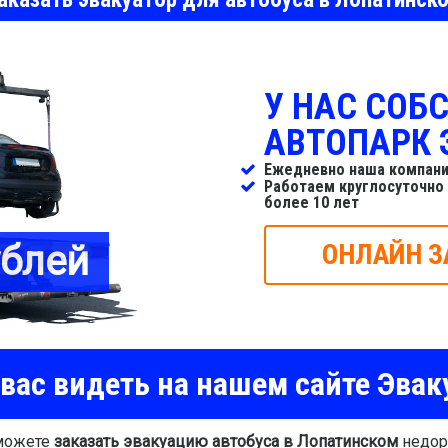
У НАС СОБ
АВТОПАРК 
Ежедневно наша компани
Работаем круглосуточно
более 10 лет
ублей
ОНЛАЙН З
вас видеть на нашем сайте Эвак
 можете
заказать эвакуацию автобуса в Лопатинском
недор