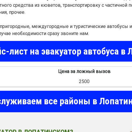
тного средства из кюветов, транспортировку с частичной 
ия, прочее.
пригородные, междугородные и туристические автобусы из
лучае необходимости сразу звоните нам.
с-лист на эвакуатор автобуса в
Цена за ложный вызов
2500
луживаем все районы в Лопати