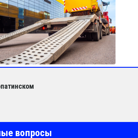
опатинском
емые вопросы